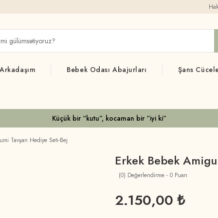
Hak
 Arkadaşım
Bebek Odası Abajurları
Şans Cücele
Küçük bir “kutu”, kocaman bir “iyi ki”
mi Tavşan Hediye Seti-Bej
Erkek Bebek Amigur
(0) Değerlendirme - 0 Puan
2.150,00 ₺