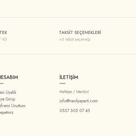
TEK
TAKSİT SEÇENEKLERİ
7 45
+6 taksit seçeneği
HESABIM
İLETİŞİM
Maltepe / İstanbul
eni Üyelik
ye Girişi
info@vanilyaparti.com
ifremi Unuttum
0537 305 07 45
epetiniz