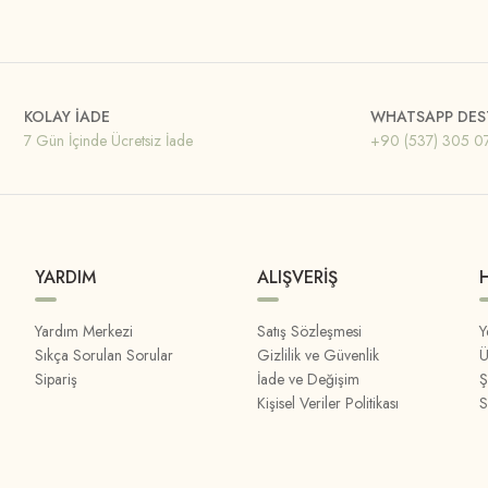
KOLAY İADE
WHATSAPP DES
7 Gün İçinde Ücretsiz İade
+90 (537) 305 0
YARDIM
ALIŞVERİŞ
Yardım Merkezi
Satış Sözleşmesi
Y
Sıkça Sorulan Sorular
Gizlilik ve Güvenlik
Ü
Sipariş
İade ve Değişim
Ş
Kişisel Veriler Politikası
S