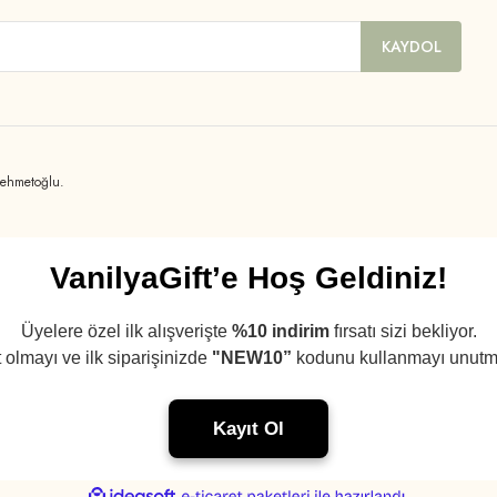
KAYDOL
mehmetoğlu.
VanilyaGift’e Hoş Geldiniz!
Üyelere özel ilk alışverişte
%10 indirim
fırsatı sizi bekliyor.
 olmayı ve ilk siparişinizde
"NEW10”
kodunu kullanmayı unutm
Kayıt Ol
ile
ideasoft
e-