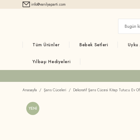
info@vanilyaparti.com
Tüm Ürünler
Bebek Setleri
Uyku
Yılbaşı Hediyeleri
Anasayfa
Şans Cüceleri
Dekoratif Şans Cücesi Kitap Tutucu Ev Of
YENİ