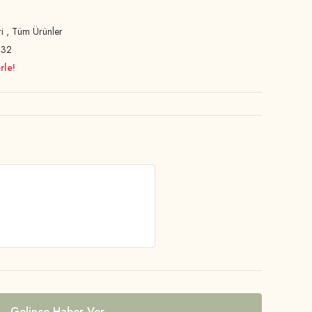
i
,
Tüm Ürünler
32
rle!
Gelince Haber Ver