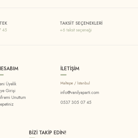
TEK
TAKSİT SEÇENEKLERİ
7 45
+6 taksit seçeneği
HESABIM
İLETİŞİM
Maltepe / İstanbul
eni Üyelik
ye Girişi
info@vanilyaparti.com
ifremi Unuttum
0537 305 07 45
epetiniz
BİZİ TAKİP EDİN!