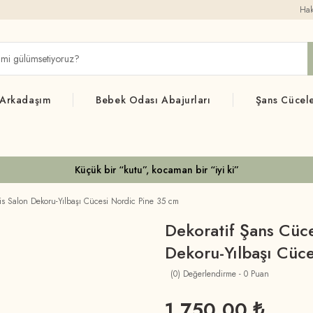
Hak
 Arkadaşım
Bebek Odası Abajurları
Şans Cücele
Küçük bir “kutu”, kocaman bir “iyi ki”
is Salon Dekoru-Yılbaşı Cücesi Nordic Pine 35 cm
Dekoratif Şans Cüce
Dekoru-Yılbaşı Cüc
(0) Değerlendirme - 0 Puan
1.750,00 ₺