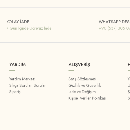
KOLAY İADE
WHATSAPP DES
7 Gün İçinde Ücretsiz İade
+90 (537) 305 0
YARDIM
ALIŞVERİŞ
Yardım Merkezi
Satış Sözleşmesi
Y
Sıkça Sorulan Sorular
Gizlilik ve Güvenlik
Ü
Sipariş
İade ve Değişim
Ş
Kişisel Veriler Politikası
S