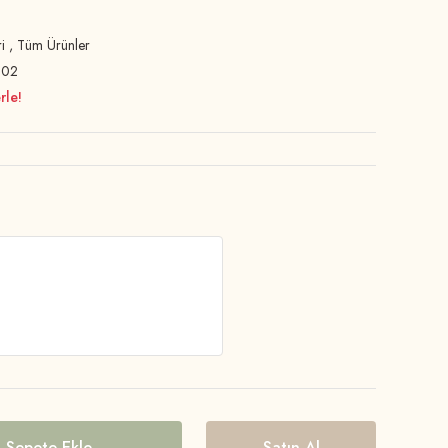
i
,
Tüm Ürünler
002
rle!
Sepete Ekle
Satın Al