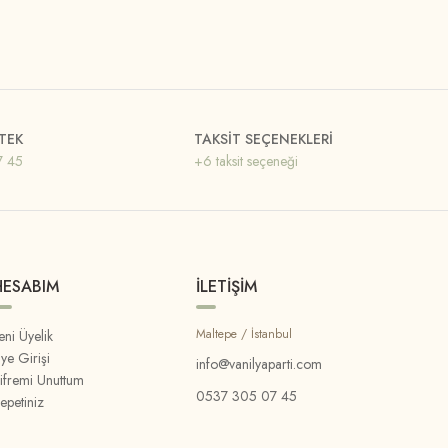
TEK
TAKSİT SEÇENEKLERİ
7 45
+6 taksit seçeneği
HESABIM
İLETİŞİM
Maltepe / İstanbul
eni Üyelik
ye Girişi
info@vanilyaparti.com
ifremi Unuttum
0537 305 07 45
epetiniz