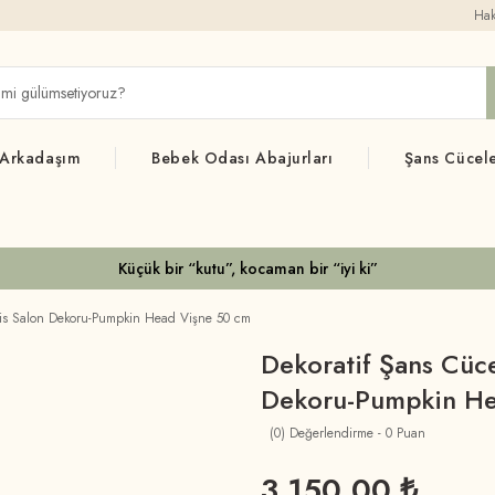
Hak
 Arkadaşım
Bebek Odası Abajurları
Şans Cücele
Küçük bir “kutu”, kocaman bir “iyi ki”
Ofis Salon Dekoru-Pumpkin Head Vişne 50 cm
Dekoratif Şans Cüce
Dekoru-Pumpkin He
(0) Değerlendirme - 0 Puan
3.150,00 ₺