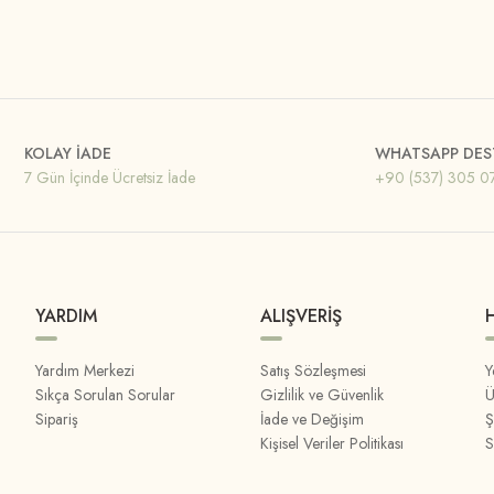
KOLAY İADE
WHATSAPP DES
7 Gün İçinde Ücretsiz İade
+90 (537) 305 0
YARDIM
ALIŞVERİŞ
Yardım Merkezi
Satış Sözleşmesi
Y
Sıkça Sorulan Sorular
Gizlilik ve Güvenlik
Ü
Sipariş
İade ve Değişim
Ş
Kişisel Veriler Politikası
S